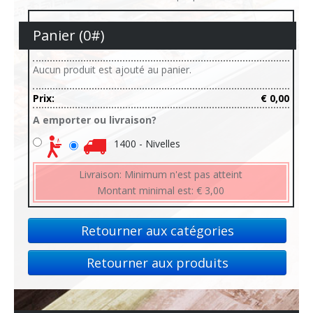
Panier (
0
#)
Aucun produit est ajouté au panier.
Prix:
€ 0,00
A emporter ou livraison?
1400 - Nivelles
Livraison:
Minimum n'est pas atteint
Montant minimal est:
€ 3,00
Retourner aux catégories
Retourner aux produits