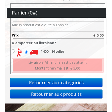
Panier (
0
#)
Aucun produit est ajouté au panier.
Prix:
€ 0,00
A emporter ou livraison?
1400 - Nivelles
Livraison:
Minimum n'est pas atteint
Montant minimal est:
€ 3,00
Retourner aux catégories
Retourner aux produits